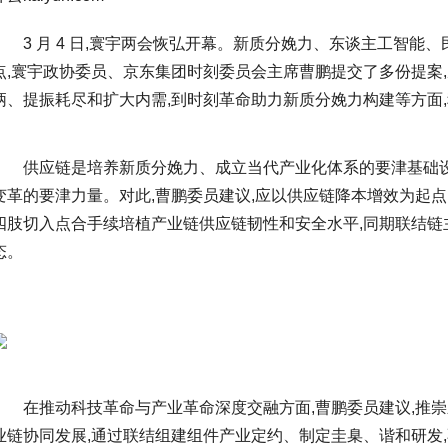
3 月 4 日,寰宇两会恢弘开幕。新质分娩力、东谈主工智
点,寰宇政协委员、京东集团时刻委员会主席曹鹏提交了多份提案
柄、提振耗尽和扩大内需,到时刻革命助力新质分娩力构建等方面
供应链是培养新质分娩力、成立当代产业化体系的要津基础设
变革的要津力量。对此,曹鹏委员建议,应以供应链降本增效为起点
四肢切入点合手续培植产业链供应链韧性和安全水平,同期联结链
态。
在推动科技革命与产业革命深度交融方面,曹鹏委员建议,推
业链协同发展,通过联结组建组件产业定约、制定圭臬、谐和研发