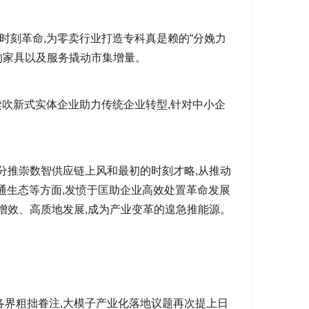
时刻革命,为零卖行业打造专科真是赖的“分娩力
的家具以及服务撬动市集增量。
读吹新式实体企业助力传统企业转型,针对中小企
分推崇数智供应链上风和最初的时刻才略,从推动
通生态等方面,发愤于匡助企业高效处置革命发展
增效、高质地发展,成为产业变革的遑急推能源。
会各界粗拙眷注,大模子产业化落地议题再次提上日