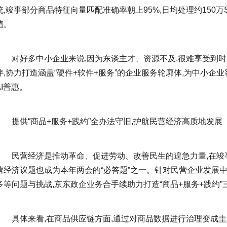
统,竣事部分商品特征向量匹配准确率朝上95%,日均处理约150
植。
对好多中小企业来说,因为东谈主才、资源不及,很难享受到
伴,协力打造涵盖“硬件+软件+服务”的企业服务轮廓体,为中小企
AI普惠。
提供“商品+服务+践约”全办法守旧,护航民营经济高质地发展
民营经济是推动革命、促进劳动、改善民生的遑急力量,在竣
营经济议题也成为本年两会的“必答题”之一。针对民营企业发展
多等问题与挑战,京东政企业务合手续助力打造“商品+服务+践约
具体来看,在商品供应链方面,通过对商品数据进行治理变成