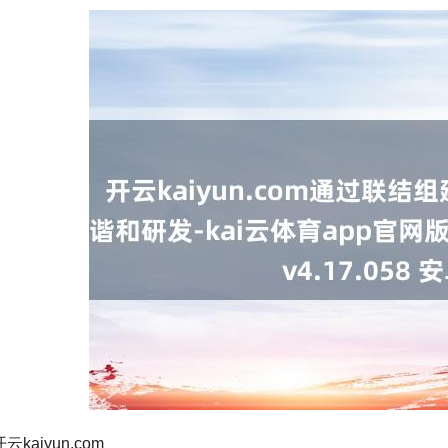
云kaiyun.com