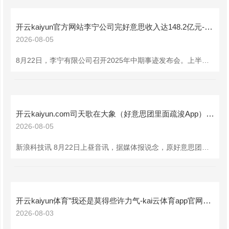
开云kaiyun官方网站李宁公司完好意思收入达148.2亿元-kai云体育app官网版下载方言版v4.17.058 安卓版
2026-08-05
8月22日，李宁有限公司召开2025年中期事迹发布会。上半年，李宁公司完好意思收入达148.2亿元开云kaiyun官方网站，同比高潮3.3%。上半年，李宁公司毛利为74.1亿元，同比高潮2.5%，举座毛利率为50.0%，净利润为17.4亿元，净利率为11.7%。 中期事迹发布会上，李宁公司浮现，戒指上半年李宁大货店铺平均面积242平淡米，平均月店效30万元东谈主民币，高层级商场活水孝敬接近60%，中枢营业体进驻率约90%。 谈及近两年线下客流压力问题，李宁集团联席CEO钱炜暗示，“线下客流咱们
开云kaiyun.com司天歌在大象（好意思团里面疏浚App）已显现dx-kai云体育app官网版下载方言版v4.17.058 安卓版
2026-08-05
新浪科技讯 8月22日上昼音讯，据媒体报说念，原好意思团平台时代部领路东说念主司天歌近期已辞职，行止暂时未知。 据报说念，司天歌在大象（好意思团里面疏浚App）已显现dx。公开府上显现，司天歌是好意思团时代团队中枢成员。 海量资讯、精确解读，尽在新浪财经APP 背负剪辑：郭栩彤 开云kaiyun.com
开云kaiyun体育”我还是莫得些许力气-kai云体育app官网版下载方言版v4.17.058 安卓版
2026-08-03