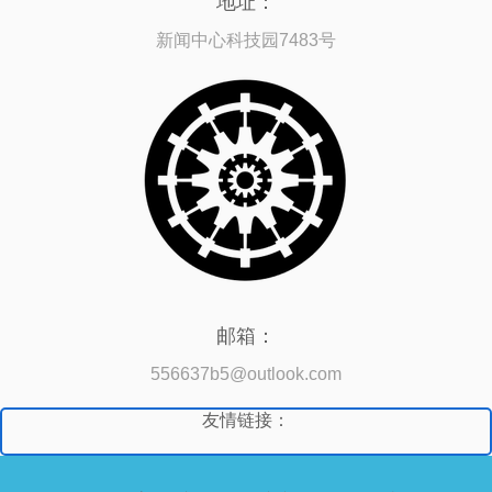
地址：
新闻中心科技园7483号
邮箱：
556637b5@outlook.com
友情链接：