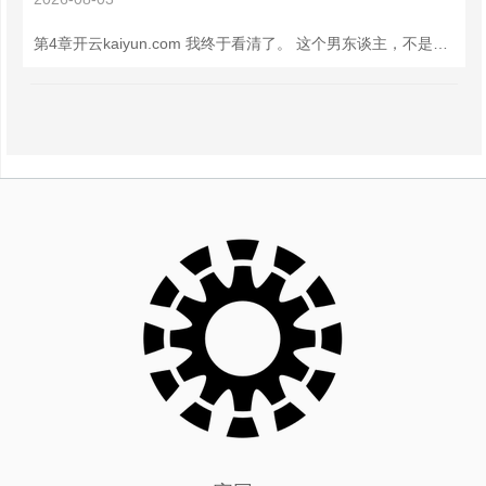
第4章开云kaiyun.com 我终于看清了。 这个男东谈主，不是爱惜，不是信奉AA制。 他即是自利，即是冷血。 他从没把我当成配头。 也没把这个孩子，当成他的骨血。 一团火，从我的心底烧起来。 那是恨。 我开动频频接“阴间跑腿”的订单。 我给刚出车祸离世的女孩，捎去她悄悄买给姆妈的寿辰礼物。 阅读后续 那是一条丝巾。 伸开剩余79% 我放在她家门口，敲了叩门就跑开。 App教导我，女孩的魂魄在对我含笑。 我帮枉死的大学生，在他寝室的书架夹层里，找到了他藏起来的日志。 日志里记载了他被霸凌的笔