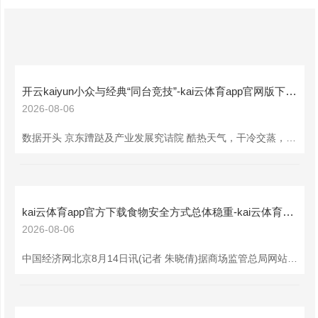
开云kaiyun小众与经典“同台竞技”-kai云体育app官网版下载方言版v4.17.058 安卓版
2026-08-06
数据开头 京东蹧跶及产业发展究诘院 酷热天气，干冷交蒸，西瓜无疑是餐桌上的“顶流”。脆甜多汁的西瓜不仅承包了公共的阴凉味蕾体验，更折射出多元的蹧跶偏好与商场活力。 从蹧跶者最关注的卖点看，养分丰富、皮薄肉厚、当然老练、汁水丰盈、脆甜多汁，是西瓜销售前5位要道词，折射出蹧跶者对西瓜品性的中枢追求——既要口感上的脆甜爆汁，也要品性上的自然可靠。这背后，是蹧跶者健康意志升级对食材本真风姿的珍贵。 从区域蹧跶看，7月份新疆、海南等地西瓜销售额同比增长超10倍，陕西、宁夏等西北地区销售额增速均在6倍以上
kai云体育app官方下载食物安全方式总体稳重-kai云体育app官网版下载方言版v4.17.058 安卓版
2026-08-06
中国经济网北京8月14日讯(记者 朱晓倩)据商场监管总局网站音问，近日，商场监管总局通报上半年寰球食物安全监督抽检情况。通报显现，上半年寰球完成食物安全监督抽检263.9万批次，总体分歧格率为2.61%，较上年同时下落0.17个百分点。破钞量大的食粮加工品，食用油、油脂相等成品，畜禽肉及副产物，肉成品，乳成品监督抽检分歧格率分辩为0.37%、0.46%、0.61%、1.04%、0.03%，食物安全方式总体稳重。 与上年同时比较，生干坚果与籽类食物、水产物、餐饮食物等22类食物抽检分歧格率镌汰，