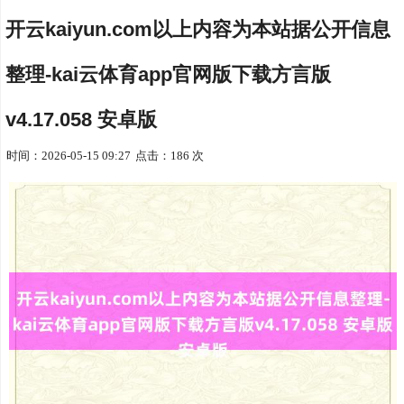
开云kaiyun.com以上内容为本站据公开信息
整理-kai云体育app官网版下载方言版
v4.17.058 安卓版
时间：2026-05-15 09:27
点击：186 次