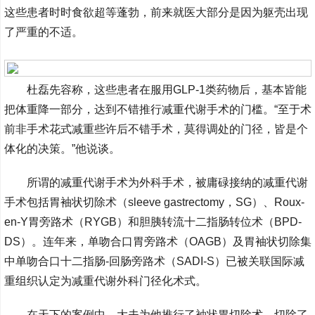
这些患者时时食欲超等蓬勃，前来就医大部分是因为躯壳出现
了严重的不适。
杜磊先容称，这些患者在服用GLP-1类药物后，基本皆能
把体重降一部分，达到不错推行减重代谢手术的门槛。“至于术
前非手术花式减重些许后不错手术，莫得调处的门径，皆是个
体化的决策。”他说谈。
所谓的减重代谢手术为外科手术，被庸碌接纳的减重代谢
手术包括胃袖状切除术（sleeve gastrectomy，SG）、Roux-
en-Y胃旁路术（RYGB）和胆胰转流十二指肠转位术（BPD-
DS）。连年来，单吻合口胃旁路术（OAGB）及胃袖状切除集
中单吻合口十二指肠-回肠旁路术（SADI-S）已被关联国际减
重组织认定为减重代谢外科门径化术式。
在天下的案例中，大夫为他推行了袖状胃切除术，切除了