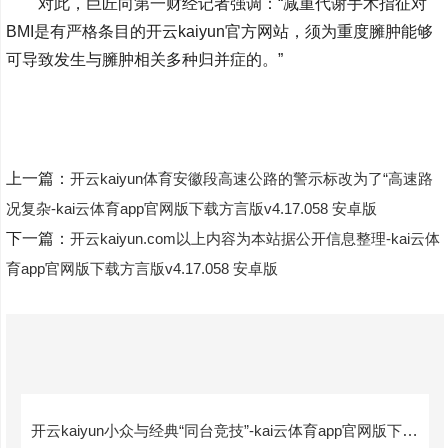
对此，巨匠向第一财经记者强调：“减重代谢手术指征对
BMI是有严格条目的开云kaiyun官方网站，须为重度臃肿能够
可导致发生与臃肿相关多种归并症的。”
上一篇：
开云kaiyun体育安徽段高速公路的警示标改为了“高速路
况复杂-kai云体育app官网版下载方言版v4.17.058 安卓版
下一篇：
开云kaiyun.com以上内容为本站据公开信息整理-kai云体
育app官网版下载方言版v4.17.058 安卓版
开云kaiyun小众与经典“同台竞技”-kai云体育app官网版下载方言版v4.17.058 安卓版