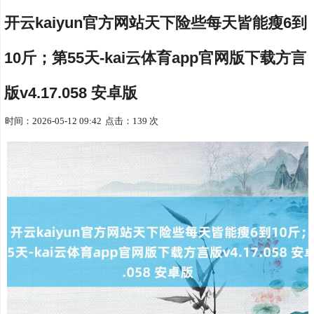
开云kaiyun官方网站天下险些每天皆能瘦6到
10斤；第55天-kai云体育app官网版下载方言
版v4.17.058 安卓版
时间：2026-05-12 09:42
点击：139 次