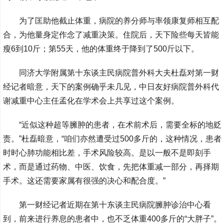
为了匡助他截止体重，病院的养分师与率领康复师相互配
合，为他量身定作念了减重决策。住院后，天下险些每天皆能
瘦6到10斤；第55天，他的体重终于降到了500斤以下。
同济大学附属第十东谈主民病院普外科大夫杜磊对第一财
经记者暗意，天下的案例确乎未几见，中日友好病院普外科代
谢减重中心主任孟化在学术会上共享过这个案例。
“近似这种超等臃肿的患者，在术前术后，需要全标的地贬
责。”杜磊暗意，“咱们亦然遭受过500多斤的，这种情况，患者
时时心肺功能相比差，手术风险较高。是以一般不是即刻手
术，而是通过药物、中医、饮食，先把体重减一部分，再择期
手术。这还需要家属有很强的决心和配合度。”
第一财经记者近期在第十东谈主民病院臃肿诊治中心看
到，前来进行养息的患者中，也不乏体重400多斤的“大胖子”。