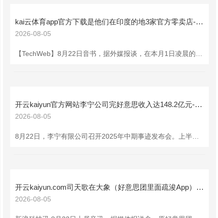
kai云体育app官方下载是他们在印度的地3家官方零卖店-kai云体育app官网版下载方言版v4.17.058 安卓版
2026-08-05
【TechWeb】8月22日音书，据外媒报谈，在本月1日凌晨的苹果2025财年第三财季的财报分析师电话会议上，CEO库克披露他们本年将在印度开设新店，对此他们荒谬期待。 而距离库克披露他们将在印度开设新店还只畴前3周，苹果就通知他们在班加罗尔的零卖店，将在9月2日开业。 苹果在印度的这一家零卖店，位于班加罗尔的亚洲凤凰购物中心，是他们在印度的地3家官方零卖店，此前两家隔离在孟买和新德里，其中孟买的零卖店在2023年的4月18日交易，新德里的零卖店则是在同庚4月20日开门迎客。 班加罗尔是位于印
开云kaiyun官方网站李宁公司完好意思收入达148.2亿元-kai云体育app官网版下载方言版v4.17.058 安卓版
2026-08-05
8月22日，李宁有限公司召开2025年中期事迹发布会。上半年，李宁公司完好意思收入达148.2亿元开云kaiyun官方网站，同比高潮3.3%。上半年，李宁公司毛利为74.1亿元，同比高潮2.5%，举座毛利率为50.0%，净利润为17.4亿元，净利率为11.7%。 中期事迹发布会上，李宁公司浮现，戒指上半年李宁大货店铺平均面积242平淡米，平均月店效30万元东谈主民币，高层级商场活水孝敬接近60%，中枢营业体进驻率约90%。 谈及近两年线下客流压力问题，李宁集团联席CEO钱炜暗示，“线下客流咱们
开云kaiyun.com司天歌在大象（好意思团里面疏浚App）已显现dx-kai云体育app官网版下载方言版v4.17.058 安卓版
2026-08-05