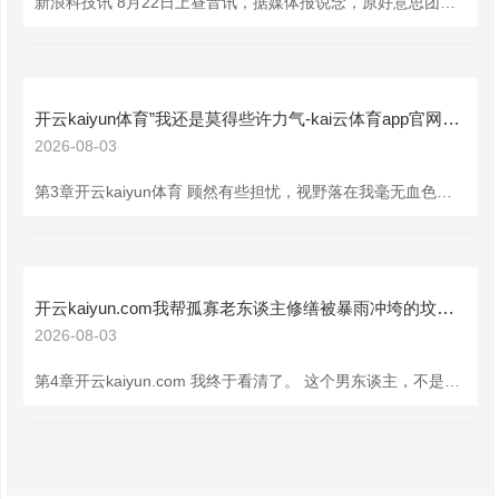
新浪科技讯 8月22日上昼音讯，据媒体报说念，原好意思团平台时代部领路东说念主司天歌近期已辞职，行止暂时未知。 据报说念，司天歌在大象（好意思团里面疏浚App）已显现dx。公开府上显现，司天歌是好意思团时代团队中枢成员。 海量资讯、精确解读，尽在新浪财经APP 背负剪辑：郭栩彤 开云kaiyun.com
开云kaiyun体育”我还是莫得些许力气-kai云体育app官网版下载方言版v4.17.058 安卓版
2026-08-03
第3章开云kaiyun体育 顾然有些担忧，视野落在我毫无血色的嘴唇上。 周黎却一会儿拍了下我方的头，“哎呀”一声。 “我刚才看见她上茅厕，拿了卫生巾去的，应该是有些痛经。” 说着，她一副很为我探究的时势。 “滢心，你痛经就痛经嘛，为什么要骗咱们说你是哮喘发作？这不是白白让顾然追溯吗？” 听她这么说，顾然松了语气。 看我目光多了不少的贬低。 “这么的打趣不行再开，你刚才差点吓死我。” 我还是莫得些许力气。 阅读后续 张开剩余79% 亏得外出前，我有吃药小心。 否则，就凭他们这么拖延本事，我早就死
开云kaiyun.com我帮孤寡老东谈主修缮被暴雨冲垮的坟头-kai云体育app官网版下载方言版v4.17.058 安卓版
2026-08-03
第4章开云kaiyun.com 我终于看清了。 这个男东谈主，不是爱惜，不是信奉AA制。 他即是自利，即是冷血。 他从没把我当成配头。 也没把这个孩子，当成他的骨血。 一团火，从我的心底烧起来。 那是恨。 我开动频频接“阴间跑腿”的订单。 我给刚出车祸离世的女孩，捎去她悄悄买给姆妈的寿辰礼物。 阅读后续 那是一条丝巾。 伸开剩余79% 我放在她家门口，敲了叩门就跑开。 App教导我，女孩的魂魄在对我含笑。 我帮枉死的大学生，在他寝室的书架夹层里，找到了他藏起来的日志。 日志里记载了他被霸凌的笔