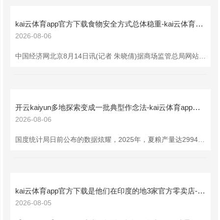
kai云体育app官方下载食物安全方式总体稳重-kai云体育app官网版下载方言版v4.17.058 安卓版
2026-08-06
中国经济网北京8月14日讯(记者 朱晓倩)据商场监管总局网站音问，近日，商场监管总局通报上半年寰球食物安全监督抽检情况。通报显现，上半年寰球完成食物安全监督抽检263.9万批次，总体分歧格率为2.61%，较上年同时下落0.17个百分点。破钞量大的食粮加工品，食用油、油脂相等成品，畜禽肉及副产物，肉成品，乳成品监督抽检分歧格率分辩为0.37%、0.46%、0.61%、1.04%、0.03%，食物安全方式总体稳重。 与上年同时比较，生干坚果与籽类食物、水产物、餐饮食物等22类食物抽检分歧格率镌汰，
开云kaiyun多地探索变成一批典型作念法-kai云体育app官网版下载方言版v4.17.058 安卓版
2026-08-06
国度统计局日前公布的数据炫耀，2025年，夏粮产量达2994.8亿斤，亩产为375.6公斤，与上年基本持平。在播撒面积基本褂讪的布景下，单产“稳”的态势不竭安定。刻下，跟着种业振兴步履深切推动、高圭臬农田成立提速增效及农机农艺交融技巧平庸欺诈，攻坚食粮作物大面积单产提高的政策复古力、科技驱能源、主体行能源协同增强，为竣事单产稳步提高目标奠定了坚实基础。 比年来，我国食粮作物大面积单产提高获得阶段性生效，聚拢体现为高产技巧集成欺诈效率显耀增强、分娩身分派置效果不竭提高、计议主体收益稳步增长及区域
kai云体育app官方下载是他们在印度的地3家官方零卖店-kai云体育app官网版下载方言版v4.17.058 安卓版
2026-08-05