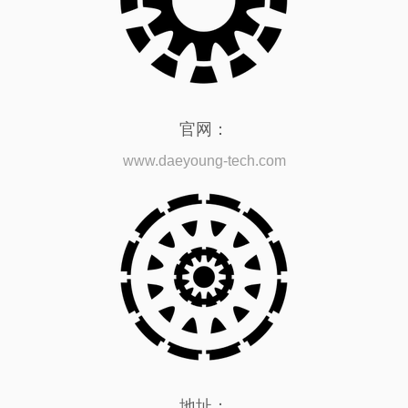
官网：
www.daeyoung-tech.com
地址：