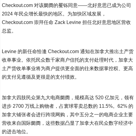
Checkout.com 对该阛阓的矍铄同意——北好意思已成为公司
2024 年民众增长最快的地区。为加快区域发展，
Checkout.com 崇拜任命 Zack Levine 担任北好意思地区营收
总监。
Levine 的新任命恰逢 Checkout.com 通知在加拿大推出土产货
收单事业。依托民众数千家商户信托的支付处理时代，加拿大
土产货收单事业将为商户提供更全面的往来数据掌控权、更高
的支付见遵循及更很是的支付绩效。
加拿大四肢民众第九大电商阛阓，规模高达 520 亿加元，领有
进步 2700 万线上购物者，占寰球零卖总数的 11.5%。62% 的
加拿大铺张者会进行跨境网购，其中五分之一的电商企业主要
营收来自国际阛阓，这些数据凸显了加拿大在民众数字经济中
的进击地位。