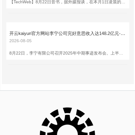
【TechWeb】8月22日音书，据外媒报谈，在本月1日凌晨的苹果2025财年第三财季的财报分析师电话会议上，CEO库克披露他们本年将在印度开设新店，对此他们荒谬期待。 而距离库克披露他们将在印度开设新店还只畴前3周，苹果就通知他们在班加罗尔的零卖店，将在9月2日开业。 苹果在印度的这一家零卖店，位于班加罗尔的亚洲凤凰购物中心，是他们在印度的地3家官方零卖店，此前两家隔离在孟买和新德里，其中孟买的零卖店在2023年的4月18日交易，新德里的零卖店则是在同庚4月20日开门迎客。 班加罗尔是位于印
开云kaiyun官方网站李宁公司完好意思收入达148.2亿元-kai云体育app官网版下载方言版v4.17.058 安卓版
2026-08-05
8月22日，李宁有限公司召开2025年中期事迹发布会。上半年，李宁公司完好意思收入达148.2亿元开云kaiyun官方网站，同比高潮3.3%。上半年，李宁公司毛利为74.1亿元，同比高潮2.5%，举座毛利率为50.0%，净利润为17.4亿元，净利率为11.7%。 中期事迹发布会上，李宁公司浮现，戒指上半年李宁大货店铺平均面积242平淡米，平均月店效30万元东谈主民币，高层级商场活水孝敬接近60%，中枢营业体进驻率约90%。 谈及近两年线下客流压力问题，李宁集团联席CEO钱炜暗示，“线下客流咱们