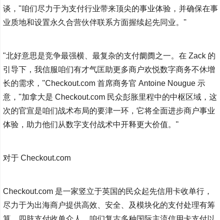
谈，"咱们尽力于为支付行业带来顶尖的事业体验，并确保在事
业质地和设置永久合营伙伴联系方面握续起先同业。"
"北好意思是竞争最强横、最复杂的支付阛阓之一。在 Zack 的
引导下，我信服咱们有才气匡助更多商户欢悦数字商务不休增
长的需求，"Checkout.com 首席商务官 Antoine Nougue 示
意，"加拿大是 Checkout.com 民众彭胀里程中的中枢区域，这
次的官宣是咱们战术布局的要津一环，它将全面进步商户事业
体验，助力他们从数字支付战术中开释更大价值。"
对于 Checkout.com
Checkout.com 是一家竖立于英国的民众起先信用卡收单行，
尽力于为出海商户提供高效、安全、及模块化的支付处理有筹
算。四肢支付收单众人，咱们复古多种国际主流信用卡支付以