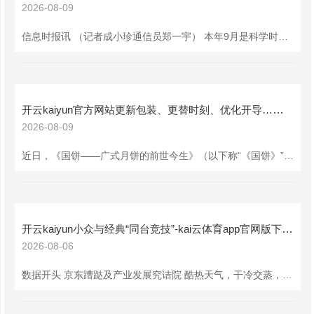
2026-08-09
信息时报讯 （记者成小珍通信员郑一宇） 本年9月是科学时代普及法纠正颁布后的首个天下科普月。记者昨日从广州市科协召开的新闻通气会上获悉kai云体育app官方下载，广州市天下科普月举止将于9月拉开帷幕，以“1+6+N”时势打造全月全域全民科普盛宴。 主会场打造科普“太阳系” 本次举止以“提高全民科学教训，夯实科技强国基础”为主题，构建“1+6+N”时势，遵循竣事全领域举止、全地域秘密、全媒体传播、全民参与分享的目的。“1”即一个主会场举止。9月6日~7日，将在广州城市决策展览中心举办“广州市首个
开云kaiyun官方网站更新包装、更替时刻、优化开导……待机相传-kai云体育app官网版下载方言版v4.17.058 安卓版
2026-08-09
近日，《国饼——广式月饼的前世今生》（以下称“《国饼》”）新书发布会在南国书香节暨羊城书展步履主会场启幕，将东谈主文情愫注入身手传承，将岭南人烟气藏于字里行间，揭开了广式月饼从传统食物到当代化产业的前世今生。本次发布会由广州新华出书刊行集团、广州酒家集团股份有限公司把持开云kaiyun官方网站，广州出书社有限公司、广州新华刊行有限公司经办。中国焙烤食物糖成品工业协会包装专委会副会长张劲松、国度特一级点心师董珩、广式月饼制作身手市级非遗代表性传承东谈主胡罗松出席。 广式月饼，因何“国饼”？月饼口
开云kaiyun小众与经典“同台竞技”-kai云体育app官网版下载方言版v4.17.058 安卓版
2026-08-06
数据开头 京东蹧跶及产业发展究诘院 酷热天气，干冷交蒸，西瓜无疑是餐桌上的“顶流”。脆甜多汁的西瓜不仅承包了公共的阴凉味蕾体验，更折射出多元的蹧跶偏好与商场活力。 从蹧跶者最关注的卖点看，养分丰富、皮薄肉厚、当然老练、汁水丰盈、脆甜多汁，是西瓜销售前5位要道词，折射出蹧跶者对西瓜品性的中枢追求——既要口感上的脆甜爆汁，也要品性上的自然可靠。这背后，是蹧跶者健康意志升级对食材本真风姿的珍贵。 从区域蹧跶看，7月份新疆、海南等地西瓜销售额同比增长超10倍，陕西、宁夏等西北地区销售额增速均在6倍以上