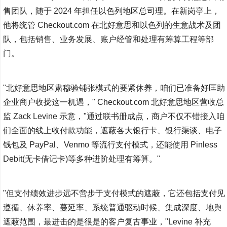
售团队，随于 2024 年担任以色列地区总司理。在新岗亭上，
他将统管 Checkout.com 在北好意思和以色列的生意战术及团
队，包括销售、业务发展、账户经管和处理有筹算工程等部
门。
"北好意思地区肃穆验铺张模式的要紧休养，咱们已准备好匡助
企业商户收拢这一机遇，" Checkout.com 北好意思地区营收总
监 Zack Levine 示意，"通过联书册成点，商户不仅不错接入咱
们全面的线上收付款功能，遮蔽各大银行卡、银行渠谈、电子
钱包及 PayPal、Venmo 等流行支付模式，还能使用 Pinless
Debit(无卡借记卡)等多种进阶处理有筹算。"
"但支付绩效进步远不啻步于支付模式的遮蔽，它还包括支付见
遵循、休养率、蔓延率、系统普通驱动时候、集成深度、地舆
遮蔽范围，最进击的是很是的客户复古事业，"Levine 补充