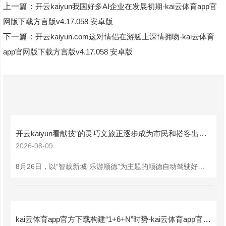
上一篇：
开云kaiyun我国好多AI企业在发展初期-kai云体育app官
网版下载方言版v4.17.058 安卓版
下一篇：
开云kaiyun.com这对情侣在游艇上深情拥吻-kai云体育
app官网版下载方言版v4.17.058 安卓版
开云kaiyun看献技”的灵巧文旅正逐步成为市民和搭客出行的新采取-kai云体育app官网版下载方言版v4.17.058 安卓版
2026-08-09
8月26日，以“智载新城·乐游顺德”为主题的顺德自动驾驶好意思食文旅和会活动在佛山市顺德区乐从镇告捷举办。据悉，本次活动是顺德区鼓吹灵巧城市缔造、促进文旅产业高质料发展的翻新施行，绚丽着“好意思食+自动驾驶出行”的文旅翻新模式认真落地，为精深市民和搭客带来科技与文旅深度和会的灵巧新体验。 活动现场，佛山市及顺德区关系负责东谈主与萝卜快跑企业代表共同发布了“萝卜快跑好意思食文旅舆图乐从版”，并认真绽放“顺德好意思食文旅自动驾驶专线”。该专线以自动驾驶汽车为纽带，串联国潮指导公园、世纪莲体育中心、
kai云体育app官方下载构建“1+6+N”时势-kai云体育app官网版下载方言版v4.17.058 安卓版