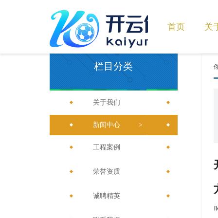
首页
关
栏目分类
关于我们
>
新闻中心
>
工程案例
>
荣誉资质
>
诚聘精英
>
时