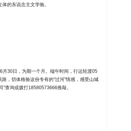
，打造立体的东说念主文学验。
至6月30日，为期一个月。端午时间，行运轮渡05
路，切体格验这份专有的“过河”情感，感受山城
询或拨打18580573666推敲。