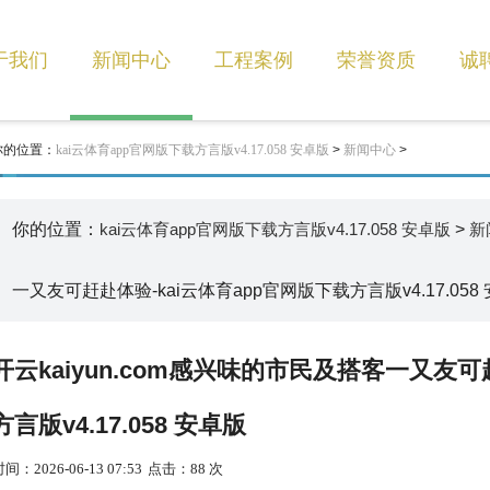
于我们
新闻中心
工程案例
荣誉资质
诚
你的位置：
kai云体育app官网版下载方言版v4.17.058 安卓版
>
新闻中心
>
你的位置：
kai云体育app官网版下载方言版v4.17.058 安卓版
>
新
一又友可赶赴体验-kai云体育app官网版下载方言版v4.17.058
开云kaiyun.com感兴味的市民及搭客一又友可
方言版v4.17.058 安卓版
间：2026-06-13 07:53
点击：88 次