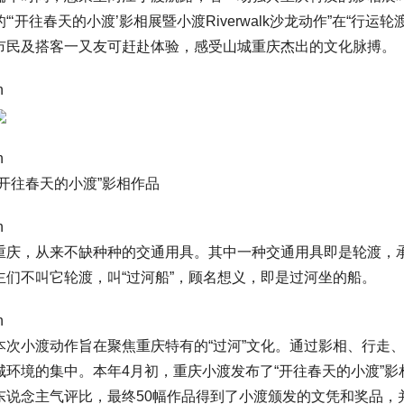
的“‘开往春天的小渡’影相展暨小渡Riverwalk沙龙动作”在“行
市民及搭客一又友可赶赴体验，感受山城重庆杰出的文化脉搏。
n
n
“开往春天的小渡”影相作品
n
重庆，从来不缺种种的交通用具。其中一种交通用具即是轮渡，
主们不叫它轮渡，叫“过河船”，顾名想义，即是过河坐的船。
n
本次小渡动作旨在聚焦重庆特有的“过河”文化。通过影相、行走
城环境的集中。本年4月初，重庆小渡发布了“开往春天的小渡”影
东说念主气评比，最终50幅作品得到了小渡颁发的文凭和奖品，