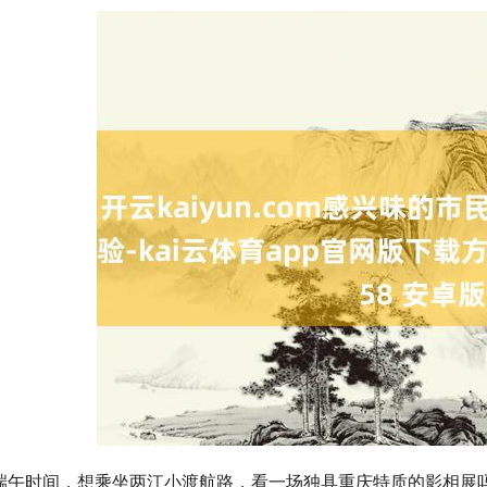
端午时间，想乘坐两江小渡航路，看一场独具重庆特质的影相展吗