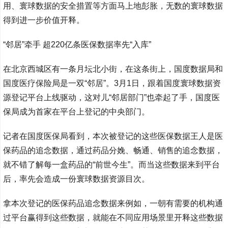
用、寰球数据的安全措置等方面马上地彭胀，无数的寰球数据
得到进一步价值开释。
“邻居”牵手 超220亿条医保数据率先“入库”
在北京西城区有一条月坛北小街，在这条街上，国度数据局和
国度医疗保险局是一双“邻居”。3月1日，跟着国度寰球数据资
源登记平台上线驱动，这对儿“邻居部门”也牵起了手，国度医
保局成为首家在平台上登记的中央部门。
记者在国度医保局看到，本次被登记的这些医保数据王人是医
保药品的追念数据，通过药品分娩、畅通、销售的追念数据，
就不错了解每一盒药品的“前世今生”。而当这些数据来到平台
后，率先会造成一份寰球数据资源目次。
拿本次登记的医保药品追念数据来例如，一朝有需要的机构通
过平台赢得到这些数据，就能在不同应用场景里开释这些数据