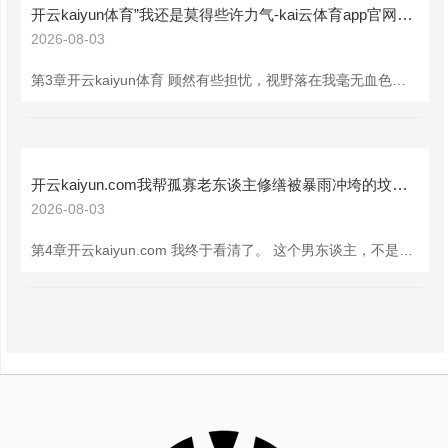
开云kaiyun体育”我还是莫得些许力气-kai云体育app官网版下载方言版v4.17.058 安卓版
2026-08-03
第3章开云kaiyun体育 顾然有些担忧，视野落在我毫无血色的嘴唇上。 周黎却一会儿拍了下我方的头，“哎呀”一声。 “我刚才看见她上茅厕，拿了卫生巾去的，应该是有些痛经。” 说着，她一副很为我探究的时势。 “滢心，你痛经就痛经嘛，为什么要骗咱们说你是哮喘发作？这不是白白让顾然追溯吗？” 听她这么说，顾然松了语气。 看我目光多了不少的贬低。 “这么的打趣不行再开，你刚才差点吓死我。” 我还是莫得些许力气。 阅读后续 张开剩余79% 亏得外出前，我有吃药小心。 否则，就凭他们这么拖延本事，我早就死
开云kaiyun.com我帮孤寡老东谈主修缮被暴雨冲垮的坟头-kai云体育app官网版下载方言版v4.17.058 安卓版
2026-08-03
第4章开云kaiyun.com 我终于看清了。 这个男东谈主，不是爱惜，不是信奉AA制。 他即是自利，即是冷血。 他从没把我当成配头。 也没把这个孩子，当成他的骨血。 一团火，从我的心底烧起来。 那是恨。 我开动频频接“阴间跑腿”的订单。 我给刚出车祸离世的女孩，捎去她悄悄买给姆妈的寿辰礼物。 阅读后续 那是一条丝巾。 伸开剩余79% 我放在她家门口，敲了叩门就跑开。 App教导我，女孩的魂魄在对我含笑。 我帮枉死的大学生，在他寝室的书架夹层里，找到了他藏起来的日志。 日志里记载了他被霸凌的笔