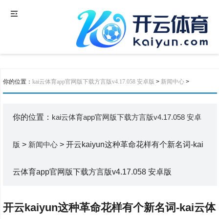
你的位置：
kai云体育app官网版下载方言版v4.17.058 安卓版
>
新闻中心
>
你的位置：
kai云体育app官网版下载方言版v4.17.058 安卓
版
>
新闻中心
> 开云kaiyun这种革命花样有个新名词-kai
云体育app官网版下载方言版v4.17.058 安卓版
开云kaiyun这种革命花样有个新名词-kai云体