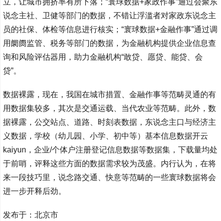
立，让城市拥挤率有所下落；“寰球数据+家政作事”通过会聚东
说念主社、卫健等部门的数据，不错让浮滥者对家政东说念主
员的社保、体检等信息进行核实；“寰球数据+金融作事”通过调
用阛阓监管、税务等部门的数据，为金融机构提供企业信息查
询和风险评估器用，助力金融机构“敢贷、愿贷、能贷、会
贷”。
数据裸露，现在，我国在城市措置、金融作事等范畴灵通的有
用数据集较多，其次是交通运载、当代农业等范畴。此外，数
据裸露，公交站点、道路、时刻表数据，东说念主口与经济主
义数据，学校（幼儿园、小学、初中等）基本信息数据开云
kaiyun，企业/个体户注册登记信息数据等数据集，下载量均处
于前哨，评释这些方面的数据需求较为茂盛。内行认为，在将
来一段技巧里，说念路交通、快意等范畴的一些寰球数据将会
进一步开释后劲。
发布于：北京市