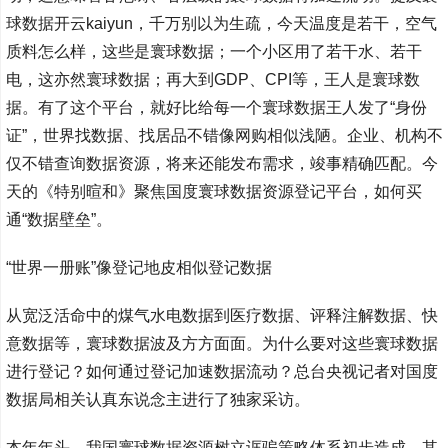
球数据开云kaiyun，千万别以为生疏，今天温度是若干，空气
质料怎么样，这些是寰球数据；一个小区用了若干水、若干
电，这亦然寰球数据；再大到GDP、CPI等，王人是寰球数
据。有了这个平台，就好比给每一个寰球数据王人发了“身份
证”，世界找数据、找居品不错像网购相似浅陋。企业、机构不
仅不错查询数据资源，将来还能发布需求，竣事精确匹配。今
天的《特别暄和》聚焦国度寰球数据资源登记平台，如何买
通“数据壁垒”。
“世界一册账”像登记地皮相似登记数据
从宽泛活命中的煤气水电数据到医疗数据、评释注解数据、快
意数据等，寰球数据波及方方面面。为什么要对这些寰球数据
进行登记？如何通过登记加速数据流动？总台央视记者对国度
数据局相关认真东说念主进行了独家采访。
本年年头，我国寰球数据资源树立诓骗策略体系初步造成。其